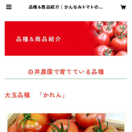
品種＆商品紹介 | かんなみトマトの白
井農園
白井農園で育てている品種
大玉品種 「かれん」